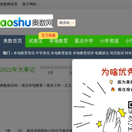
奥数网首页
旗下网站
南京站
百万真题
奥数首页
试卷宝
本地教育
重点中学
小学资源
小
热门：
本地教育资讯
中学资讯
本地教育政策
本地教育优录
电脑派位
简历面试
特长
2022年大事记
1月
2月
3月
4月
奥数南京站
>
南京本地教育
>
南京小学
> 正文
南京市府西街小学
来源：
本站原创
2010-07-12 17:38
[简 介]
南京市府西街小学位于南京著名晚清民居“甘熙故居”旁，是一所有