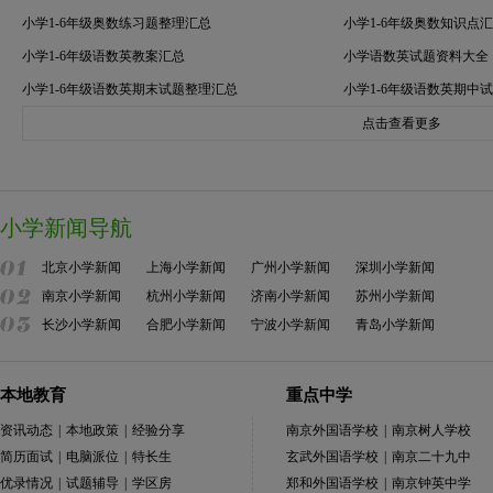
小学1-6年级奥数练习题整理汇总
小学1-6年级奥数知识点
小学1-6年级语数英教案汇总
小学语数英试题资料大全
小学1-6年级语数英期末试题整理汇总
小学1-6年级语数英期中
点击查看更多
小学新闻导航
北京小学新闻
上海小学新闻
广州小学新闻
深圳小学新闻
南京小学新闻
杭州小学新闻
济南小学新闻
苏州小学新闻
长沙小学新闻
合肥小学新闻
宁波小学新闻
青岛小学新闻
本地教育
重点中学
资讯动态
|
本地政策
|
经验分享
南京外国语学校
|
南京树人学校
简历面试
|
电脑派位
|
特长生
玄武外国语学校
|
南京二十九中
优录情况
|
试题辅导
|
学区房
郑和外国语学校
|
南京钟英中学