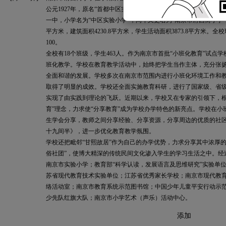
公元1927年，原名“首都中区实验学校”，有中学和小学两个分部。1
一中，小学名为“中区实验小学”，同年又更名为“南京市府西街小学”
平方米，建筑面积4230.8平方米，学生活动面积3873.8平方米。
100。
全校有18个班级，学生463人。作为南京市首批“小班化教育”试点
班化教学。学校在教育教学活动中，始终把学生当作主体，充分张
全面和谐的发展。学校多次在南京市范围内进行小班化环境工作和
取得了明显的成效。学校还全面实施教育科研，进行了国家级、省
实现了由实践到理论的飞跃。近期以来，学校又在专家的引领下，根
育”理念，力求使“分享教育”成为学校办学特色的新亮点。学校在
生学会分享，教师之间分享经验、分享资源，分享周边的优质的社
十九间半》，进一步优化教育教学氛围。
学校还把毗邻“甘熙故居”作为自己的办学优势，力求分享其中浓厚
俗社团”，使博大精深的传统民间文化渗入学生的学习生活之中。经
南京市实验小学；教育部“科学认读，发展语言及思维研究”实验单位
苏省现代教育技术实验单位；江苏省优秀家长学校；南京市现代教
络活动室；南京市教育系统示范图书馆；中国少年儿童平安行动示
少先队红旗大队；南京市小学艺术（声乐）活动中心。
添加