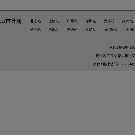
城市导航
北京站
上海站
广州站
深圳站
天津站
武汉站
长沙站
合肥站
宁波站
青岛站
石家庄站
全国
京ICP备0904296
违法和不良信息举报电话： 010
奥数网
版权所有Copyright@200