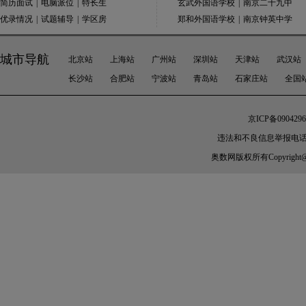
简历面试
|
电脑派位
|
特长生
玄武外国语学校
|
南京二十九中
优录情况
|
试题辅导
|
学区房
郑和外国语学校
|
南京钟英中学
城市导航
北京站
上海站
广州站
深圳站
天津站
武汉站
长沙站
合肥站
宁波站
青岛站
石家庄站
全国
京ICP备0904296
违法和不良信息举报电话： 010
奥数网
版权所有Copyright@200