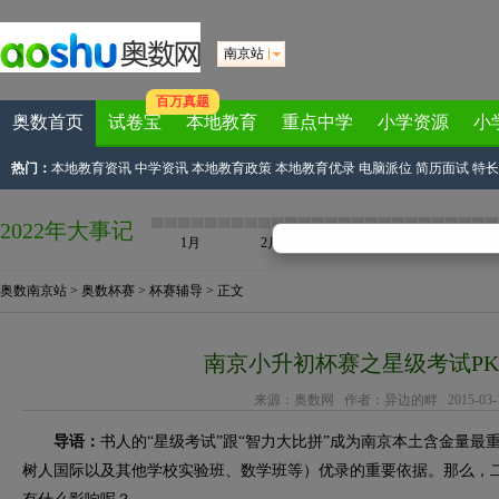
南京站
百万真题
奥数首页
试卷宝
本地教育
重点中学
小学资源
小
热门：
本地教育资讯
中学资讯
本地教育政策
本地教育优录
电脑派位
简历面试
特长
2022年大事记
1月
2月
3月
4月
奥数南京站
>
奥数杯赛
>
杯赛辅导
> 正文
南京小升初杯赛之星级考试P
来源：
奥数网
作者：异边的畔 2015-03-18 
导语：
书人的“星级考试”跟“智力大比拼”成为南京本土含金量
树人国际以及其他学校实验班、数学班等）优录的重要依据。那么，