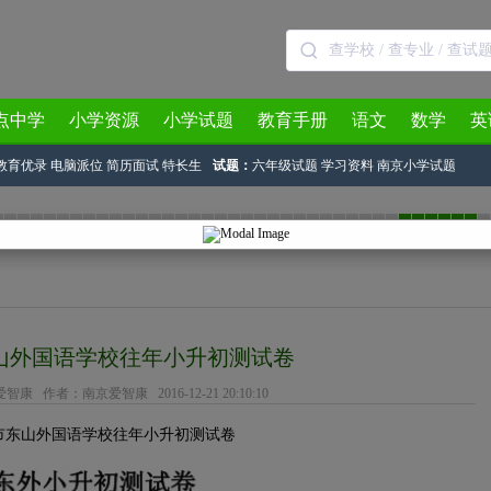
点中学
小学资源
小学试题
教育手册
语文
数学
英
教育优录
电脑派位
简历面试
特长生
试题：
六年级试题
学习资料
南京小学试题
3月
4月
5月
6月
7月
8月
山外国语学校往年小升初测试卷
爱智康
作者：南京爱智康 2016-12-21 20:10:10
市东山外国语学校往年小升初测试卷