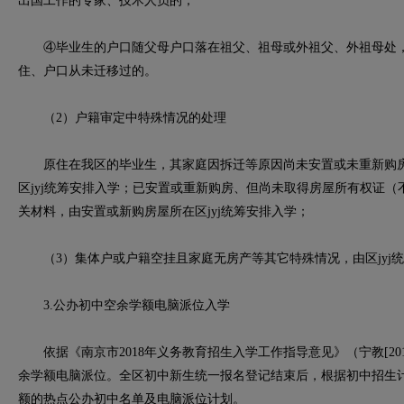
出国工作的专家、技术人员的；
④毕业生的户口随父母户口落在祖父、祖母或外祖父、外祖母处，
住、户口从未迁移过的。
（2）户籍审定中特殊情况的处理
原住在我区的毕业生，其家庭因拆迁等原因尚未安置或未重新购房
区jyj统筹安排入学；已安置或重新购房、但尚未取得房屋所有权证
关材料，由安置或新购房屋所在区jyj统筹安排入学；
（3）集体户或户籍空挂且家庭无房产等其它特殊情况，由区jyj
3.公办初中空余学额电脑派位入学
依据《南京市2018年义务教育招生入学工作指导意见》（宁教[201
余学额电脑派位。全区初中新生统一报名登记结束后，根据初中招生
额的热点公办初中名单及电脑派位计划。