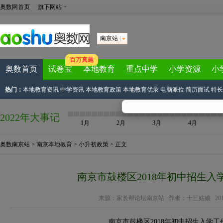
奥数网首页
旗下网站
南京站
百万真题
奥数首页
试卷宝
本地教育
重点中学
小学资源
小
热门：
本地教育资讯
中学资讯
本地教育政策
本地教育优录
电脑派位
简历面试
特长
2022年大事记
1月
2月
3月
4月
奥数南京站
>
南京本地教育
>
小升初政策
> 正文
南京市鼓楼区2018年初中招生入
来源：
家长帮论坛南京站
作者：十三姑娘 2018-09
南京市鼓楼区2018年初中招生入学