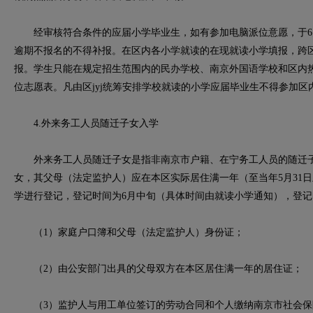
经审核符合条件的应届小学毕业生，如有参加电脑派位意愿，于6月
逾期不报名的不得补报。在区内各小学就读的在现就读小学填报，跨区
报。学生只能在规定招生范围内的民办学校、南京外国语学校和区内
位志愿表。凡由区jyj统筹安排学校就读的小学应届毕业生不得参加
4.外来务工人员随迁子女入学
外来务工人员随迁子女是指非南京市户籍、在宁务工人员的随迁子
女，其父母（法定监护人）应在本区实际居住满一年（至当年5月31
学进行登记，登记时间为6月中旬（具体时间由就读小学通知），登
（1）家庭户口簿和父母（法定监护人）身份证；
（2）由公安部门出具的父母双方在本区居住满一年的居住证；
（3）监护人与用工单位签订的劳动合同和个人缴纳南京市社会保险