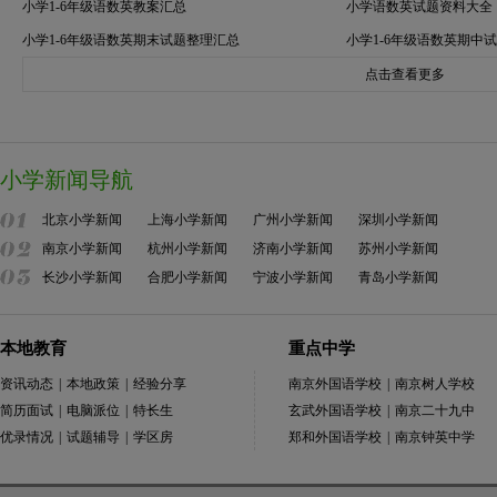
小学1-6年级语数英教案汇总
小学语数英试题资料大全
小学1-6年级语数英期末试题整理汇总
小学1-6年级语数英期中
点击查看更多
小学新闻导航
北京小学新闻
上海小学新闻
广州小学新闻
深圳小学新闻
南京小学新闻
杭州小学新闻
济南小学新闻
苏州小学新闻
长沙小学新闻
合肥小学新闻
宁波小学新闻
青岛小学新闻
本地教育
重点中学
资讯动态
|
本地政策
|
经验分享
南京外国语学校
|
南京树人学校
简历面试
|
电脑派位
|
特长生
玄武外国语学校
|
南京二十九中
优录情况
|
试题辅导
|
学区房
郑和外国语学校
|
南京钟英中学