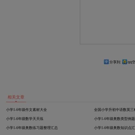
分享到:
qq
相关文章
小学1-6年级作文素材大全
全国小学升初中语数英三
小学1-6年级数学天天练
小学1-6年级奥数类型例
小学1-6年级奥数练习题整理汇总
小学1-6年级奥数知识点