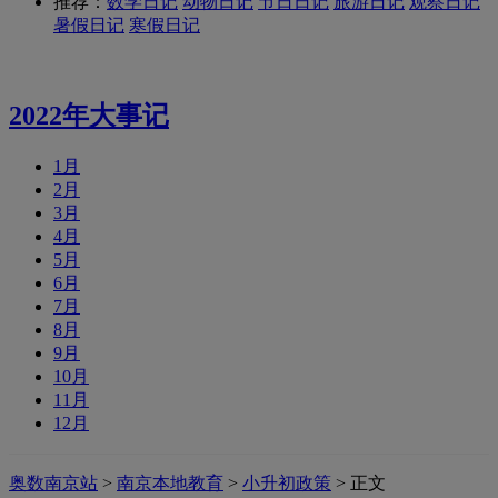
推荐：
数学日记
动物日记
节日日记
旅游日记
观察日记
暑假日记
寒假日记
2022年大事记
1月
2月
3月
4月
5月
6月
7月
8月
9月
10月
11月
12月
奥数南京站
>
南京本地教育
>
小升初政策
> 正文