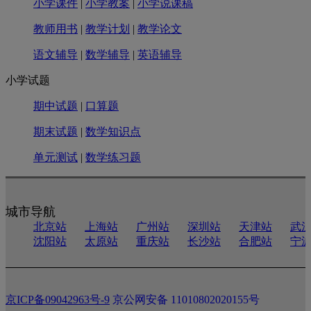
小学课件
|
小学教案
|
小学说课稿
教师用书
|
教学计划
|
教学论文
语文辅导
|
数学辅导
|
英语辅导
小学试题
期中试题
|
口算题
期末试题
|
数学知识点
单元测试
|
数学练习题
城市导航
北京站
上海站
广州站
深圳站
天津站
武
沈阳站
太原站
重庆站
长沙站
合肥站
宁
京ICP备09042963号-9
京公网安备 11010802020155号