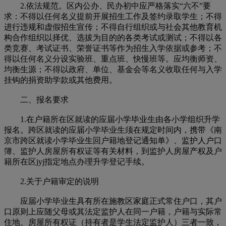
2.依法规范。区内公办、民办初中应严格落实“六不”要
求：不得以任何名义提前开展招生工作及签约录取学生；不得
进行违规和虚假招生宣传；不得自行组织或与社会其他教育机
构合作组织以择优、选拔为目的的各类考试或测试；不得以各
类竞赛、考试证书、荣誉证书等作为招生入学依据或参考；不
得以任何名义分设实验班、重点班、快慢班等。应均衡师资、
均衡生源；不得以政府、单位、基金会等名义收取任何与入学
挂钩的捐资助学款或其他费用。
二、报名要求
1.在户籍所在区就读的应届小学毕业生由各小学组织升学
报名。跨区就读的应届小学毕业生须在规定时间内，携带《南
京市跨区就读小学毕业生回户籍地登记通知单》、监护人户口
簿、监护人房屋所有权证等有关材料，到监护人房屋产权及户
籍所在区jyj指定地点办理升学登记手续。
2.关于户籍审定的说明
应届小学毕业生具有所在施教区家庭正式常住户口，其户
口原则上应随父母或其法定监护人在同一户籍，户籍与实际常
住地、房屋所有权证（持有者是学生法定监护人）三者一致，