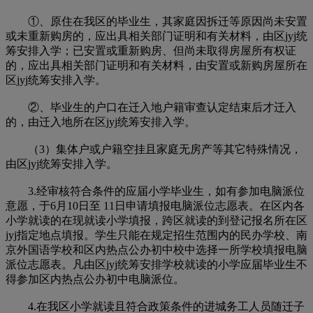
①、原住在我区的毕业生，其家庭因拆迁等原因尚未安置
或未重新购房的，应出具相关部门证明和有关材料，由区jyj统
筹安排入学；已安置或重新购房、但尚未取得房屋所有权证
的，应出具相关部门证明和有关材料，由安置或新购房屋所在
区jyj统筹安排入学。
②、毕业生的户口在迁入地户籍审查认定结束后才迁入
的，由迁入地所在区jyj统筹安排入学。
（3）集体户或户籍空挂且家庭无房产等其它特殊情况，
由区jyj统筹安排入学。
3.经审核符合条件的应届小学毕业生，如有参加电脑派位
意愿，于6月10日至 11日申请填报电脑派位志愿表。在区内各
小学就读的在现就读小学填报，跨区就读的到登记报名所在区
jyj指定地点填报。学生只能在规定招生范围内的民办学校、南
京外国语学校和区内热点公办初中校中选择一所学校填报电脑
派位志愿表。凡由区jyj统筹安排学校就读的小学应届毕业生不
得参加区内热点公办初中电脑派位。
4.在我区小学就读且符合政策条件的进城务工人员随迁子