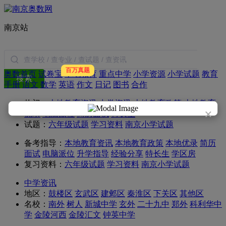
南京站
百万真题
奥数首页
试卷宝
本地教育
重点中学
小学资源
小学试题
教育
搜索
手册
语文
数学
英语
作文
日记
图书
合作
热门：
本地教育资讯
中学资讯
本地教育政策
本地教育
×
优录
电脑派位
简历面试
特长生
试题：
六年级试题
学习资料
南京小学试题
备考指导：
本地教育资讯
本地教育政策
本地优录
简历
面试
电脑派位
升学指导
经验分享
特长生
学区房
复习资料：
六年级试题
学习资料
南京小学试题
中学资讯
地区：
鼓楼区
玄武区
建邺区
秦淮区
下关区
其他区
名校：
南外
树人
新城中学
玄外
二十九中
郑外
科利华中
学
金陵河西
金陵汇文
钟英中学