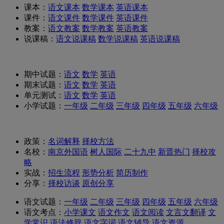
课本：
语文课本
数学课本
英语课本
课件：
语文课件
数学课件
英语课件
教案：
语文教案
数学教案
英语教案
说课稿：
语文说课稿
数学说课稿
英语说课稿
期中试题：
语文
数学
英语
期末试题：
语文
数学
英语
单元测试：
语文
数学
英语
小学试题：
一年级
二年级
三年级
四年级
五年级
六年级
政策：
名词解释
择校方法
名校：
南京外国语
树人国际
二十九中
新晋热门
择校攻
略
实战：
招生流程
形势分析
简历制作
分享：
择校访谈
原创分享
语文试题：
一年级
二年级
三年级
四年级
五年级
六年级
语文考点：
小学课文
语文作文
语文阅读
文言文翻译
文
学常识
语法修辞
语文字词
语文辅导
语文资源