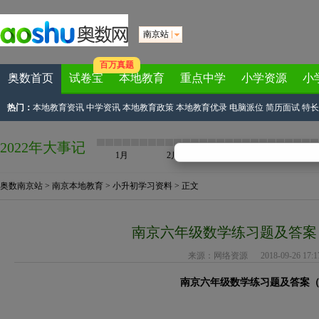
南京站
百万真题
奥数首页
试卷宝
本地教育
重点中学
小学资源
小
热门：
本地教育资讯
中学资讯
本地教育政策
本地教育优录
电脑派位
简历面试
特长
2022年大事记
1月
2月
3月
4月
奥数南京站
>
南京本地教育
>
小升初学习资料
> 正文
南京六年级数学练习题及答案
来源：
网络资源
2018-09-26 17:17
南京六年级数学练习题及答案（