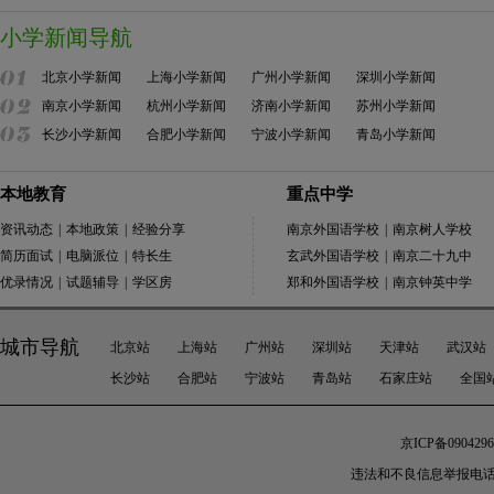
小学新闻导航
北京小学新闻
上海小学新闻
广州小学新闻
深圳小学新闻
南京小学新闻
杭州小学新闻
济南小学新闻
苏州小学新闻
长沙小学新闻
合肥小学新闻
宁波小学新闻
青岛小学新闻
本地教育
重点中学
资讯动态
|
本地政策
|
经验分享
南京外国语学校
|
南京树人学校
简历面试
|
电脑派位
|
特长生
玄武外国语学校
|
南京二十九中
优录情况
|
试题辅导
|
学区房
郑和外国语学校
|
南京钟英中学
城市导航
北京站
上海站
广州站
深圳站
天津站
武汉站
长沙站
合肥站
宁波站
青岛站
石家庄站
全国
京ICP备0904296
违法和不良信息举报电话： 010