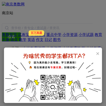
南京站
百万真题
奥数首页
试卷宝
本地教育
重点中学
小学资源
小学试题
教育
搜索
手册
语文
数学
英语
作文
日记
图书
热门：
本地教育资讯
中学资讯
本地教育政策
本地教育
×
优录
电脑派位
简历面试
特长生
试题：
六年级试题
学习资料
南京小学试题
小学：
一年级试题
二年级试题
三年级试题
四年级试题
五年级试题
六年级试题
初中：
初一试题
初二试题
初三试题
高中：
高一试题
高二试题
高三试题
备考指导：
本地教育资讯
本地教育政策
本地优录
简历
面试
电脑派位
升学指导
经验分享
特长生
学区房
复习资料：
六年级试题
学习资料
南京小学试题