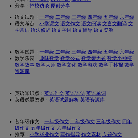
分享：
择校访谈
原创分享
语文试题：
一年级
二年级
三年级
四年级
五年级
六年级
语文考点：
小学课文
语文作文
语文阅读
文言文翻译
文
学常识
语法修辞
语文字词
语文辅导
语文资源
数学试题：
一年级
二年级
三年级
四年级
五年级
六年级
数学乐园：
趣味数学
数学公式
数学智力题
数学小神探
数学故事
数学大师
数学文化
数学游戏
数学手抄报
数学
资源库
英语知识点：
英语作文
英语语法
英语单词
英语试题资源：
英语试题解析
英语资源库
各年级作文：
一年级作文
二年级作文
三年级作文
四年
级作文
五年级作文
六年级作文
推荐：
小学毕业作文
写作指导
作文素材
专题作文