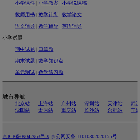
小学课件
|
小学教案
|
小学说课稿
教师用书
|
教学计划
|
教学论文
语文辅导
|
数学辅导
|
英语辅导
小学试题
期中试题
|
口算题
期末试题
|
数学知识点
单元测试
|
数学练习题
城市导航
北京站
上海站
广州站
深圳站
天津站
武
沈阳站
太原站
重庆站
长沙站
合肥站
宁
京ICP备09042963号-9
京公网安备 11010802020155号