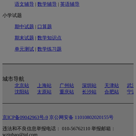
语文辅导
|
数学辅导
|
英语辅导
小学试题
期中试题
|
口算题
期末试题
|
数学知识点
单元测试
|
数学练习题
城市导航
北京站
上海站
广州站
深圳站
天津站
武
沈阳站
太原站
重庆站
长沙站
合肥站
宁
京ICP备09042963号-9
京公网安备 11010802020155号
违法和不良信息举报电话： 010-56762110 举报邮箱：
wzjubao@tal.com