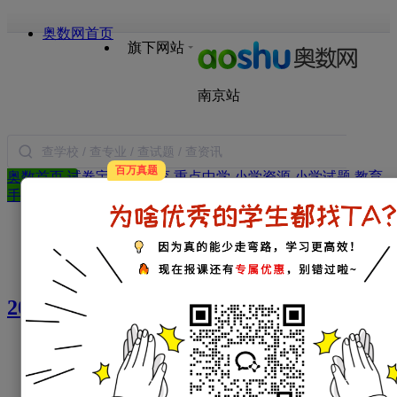
奥数网首页
旗下网站
南京站
百万真题
奥数首页
试卷宝
本地教育
重点中学
小学资源
小学试题
教育
搜索
手册
语文
数学
英语
作文
日记
图书
合作
热门：
本地教育资讯
中学资讯
本地教育政策
本地教育
优录
电脑派位
简历面试
特长生
试题：
六年级试题
学习资料
南京小学试题
2022年大事记
1月
2月
3月